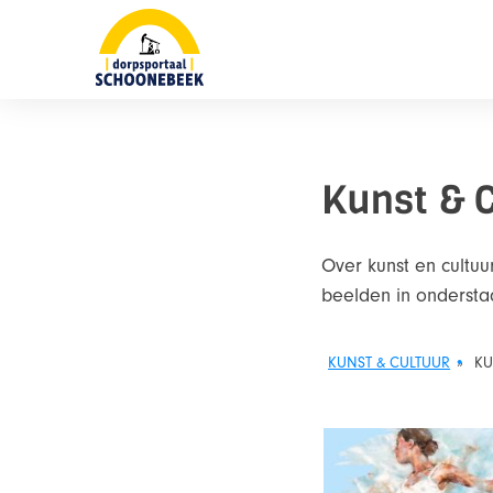
Skip
naar
content
Kunst & 
Over kunst en cultu
beelden in ondersta
KUNST & CULTUUR
»
KU