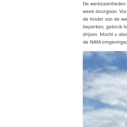
De werkzaamheden g
week doorgaan. Via
de hinder van de we
beperken, gebruik t
drijven. Mocht u al
de NAM-omgevingsap