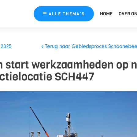
HOME
OVER O
ALLE
THEMA’S
 2025
Terug naar Gebiedsproces Schoonebe
n start werkzaamheden op 
ctielocatie SCH447