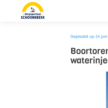
Skip
naar
content
Geplaatst op 24 juni
Boortore
waterinje