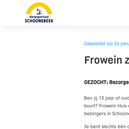
Skip
naar
content
Geplaatst op 26 jan
Frowein 
GEZOCHT: Bezorger
Ben jij 13 jaar of ou
buurt? Frowein Huis 
bezorgers in Schoo
Je bent slechts één