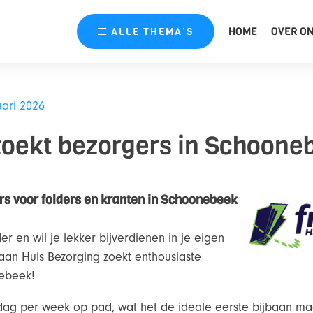
HOME
OVER O
ALLE
THEMA’S
uari 2026
zoekt bezorgers in Schoone
s voor folders en kranten in Schoonebeek
der en wil je lekker bijverdienen in je eigen
aan Huis Bezorging zoekt enthousiaste
nebeek!
 dag per week op pad, wat het de ideale eerste bijbaan maa