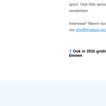
sport. Ook fitte sen
versterken.
Interesse? Neem voo
via
info@frowein-gro
Bericht
navigatie
Ook in 2026 grati
Emmen