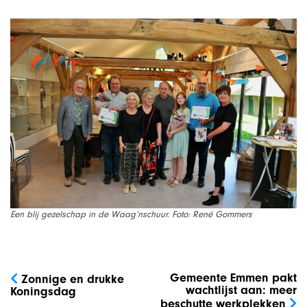
Een blij gezelschap in de Waag’nschuur. Foto: René Gommers
Bericht
navigatie
Gemeente Emmen pakt
Zonnige en drukke
wachtlijst aan: meer
Koningsdag
beschutte werkplekken