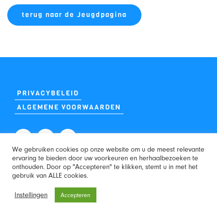
terug naar de Jeugdpagina
PRIVACYBELEID
ALGEMENE VOORWAARDEN
We gebruiken cookies op onze website om u de meest relevante
ervaring te bieden door uw voorkeuren en herhaalbezoeken te
WEBSITE:
onthouden. Door op "Accepteren" te klikken, stemt u in met het
gebruik van ALLE cookies.
Instellingen
Accepteren