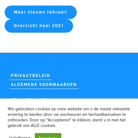
Meer nieuws februari
Overzicht heel 2021
PRIVACYBELEID
ALGEMENE VOORWAARDEN
We gebruiken cookies op onze website om u de meest relevante
ervaring te bieden door uw voorkeuren en herhaalbezoeken te
onthouden. Door op "Accepteren" te klikken, stemt u in met het
WEBSITE:
gebruik van ALLE cookies.
Instellingen
Accepteren