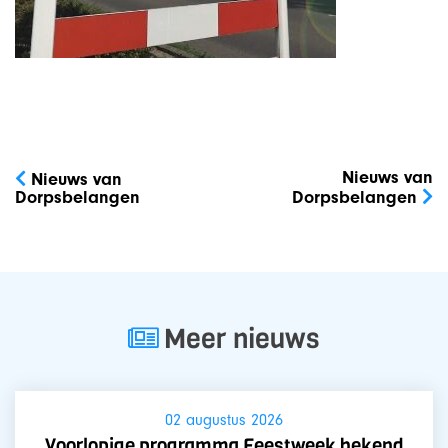
Bericht
navigatie
Nieuws van
Nieuws van
Dorpsbelangen
Dorpsbelangen
Meer nieuws
02 augustus 2026
Voorlopige programma Feestweek bekend