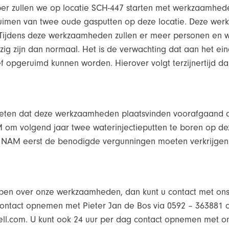
ber zullen we op locatie SCH-447 starten met werkzaamhed
pruimen van twee oude gasputten op deze locatie. Deze we
. Tijdens deze werkzaamheden zullen er meer personen en w
ig zijn dan normaal. Het is de verwachting dat aan het ein
ef opgeruimd kunnen worden. Hierover volgt terzijnertijd d
weten dat deze werkzaamheden plaatsvinden voorafgaand 
om volgend jaar twee waterinjectieputten te boren op dez
e NAM eerst de benodigde vergunningen moeten verkrijgen
ben over onze werkzaamheden, dan kunt u contact met ons
contact opnemen met Pieter Jan de Bos via 0592 – 363881 o
ll.com. U kunt ook 24 uur per dag contact opnemen met on