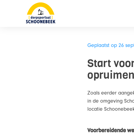
Skip
naar
content
Geplaatst op 26 se
Start vo
opruimen
Zoals eerder aange
in de omgeving Sch
locatie Schoonebee
Voorbereidende w