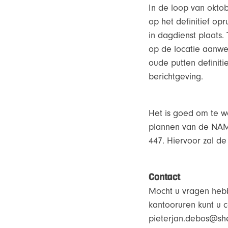
In de loop van okto
op het definitief o
in dagdienst plaats
op de locatie aanwez
oude putten definiti
berichtgeving.
Het is goed om te 
plannen van de NAM 
447. Hiervoor zal d
Contact
Mocht u vragen heb
kantooruren kunt u 
pieterjan.debos@she