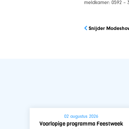
meldkamer: 0592 – 
Bericht
navigatie
Snijder Modesho
02 augustus 2026
Voorlopige programma Feestweek