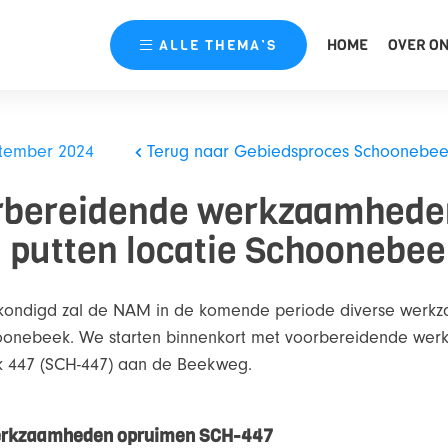
HOME
OVER O
ALLE
THEMA’S
ptember 2024
Terug naar Gebiedsproces Schoonebe
orbereidende werkzaamhede
 putten locatie Schoonebee
kondigd zal de NAM in de komende periode diverse werk
oonebeek. We starten binnenkort met voorbereidende we
k 447 (SCH-447) aan de Beekweg.
erkzaamheden opruimen SCH-447