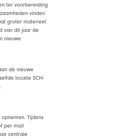
en ter voorbereiding
rkzaamheden vinden
at groter materieel
d van dit jaar de
an nieuwe
aan de nieuwe
elfde locatie SCH-
.
 opnemen. Tijdens
f per mail
ze centrale