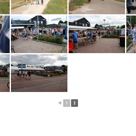
◄
1
2