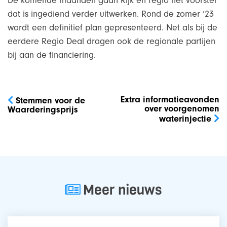
De komende maanden gaan Rijk en regio het voorstel
dat is ingediend verder uitwerken. Rond de zomer ’23
wordt een definitief plan gepresenteerd. Net als bij de
eerdere Regio Deal dragen ook de regionale partijen
bij aan de financiering.
Bericht
navigatie
Extra informatieavonden
Stemmen voor de
over voorgenomen
Waarderingsprijs
waterinjectie
Meer nieuws