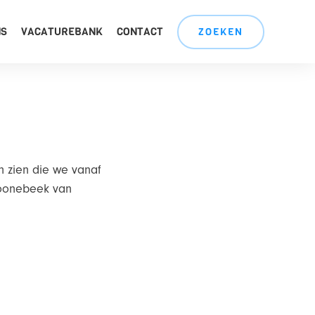
NS
VACATUREBANK
CONTACT
ZOEKEN
n zien die we vanaf
hoonebeek van