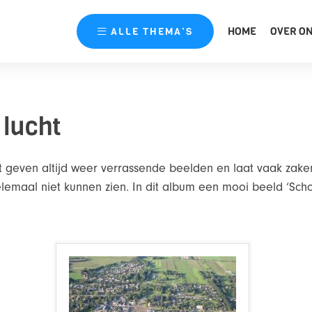
HOME
OVER O
ALLE
THEMA’S
 lucht
ht geven altijd weer verrassende beelden en laat vaak zake
emaal niet kunnen zien. In dit album een mooi beeld ‘Sc