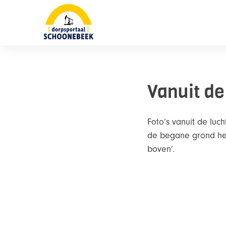
Skip
naar
content
Vanuit de
Foto’s vanuit de luc
de begane grond hel
boven’.