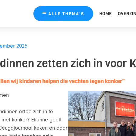
HOME
OVER O
ALLE
THEMA’S
cember 2025
ndinnen zetten zich in voor 
illen wij kinderen helpen die vechten tegen kanker”
mmen
dinnen ertoe zich in te
n met kanker? Elianne geeft
 Jeugdjournaal keken en daar