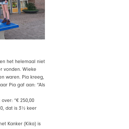
en het helemaal niet
er vonden. Wieke
en waren. Pia kreeg,
aar Pia gaf aan: “Als
 over: “€ 250,00
0, dat is 3½ keer
et Kanker (Kika) is