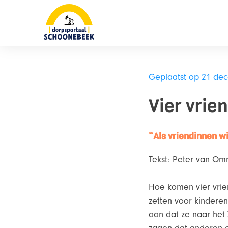
Skip
naar
content
Geplaatst op 21 de
Vier vrie
“Als vriendinnen w
Tekst: Peter van O
Hoe komen vier vrien
zetten voor kindere
aan dat ze naar het