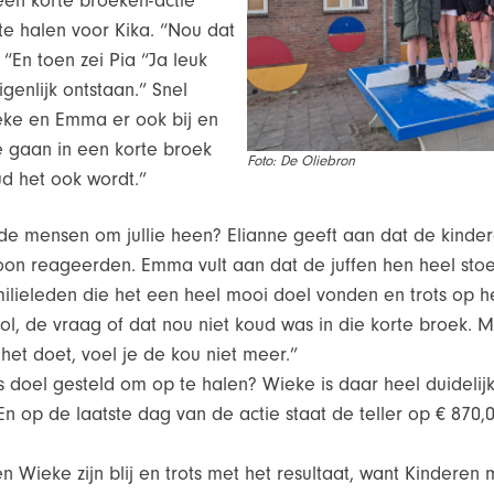
en korte broeken-actie
te halen voor Kika. “Nou dat
“En toen zei Pia “Ja leuk
igenlijk ontstaan.” Snel
e en Emma er ook bij en
 gaan in een korte broek
Foto: De Oliebron
ud het ook wordt.”
e mensen om jullie heen? Elianne geeft aan dat de kinder
n reageerden. Emma vult aan dat de juffen hen heel sto
lieleden die het een heel mooi doel vonden en trots op h
, de vraag of dat nou niet koud was in die korte broek. M
het doet, voel je de kou niet meer.”
s doel gesteld om op te halen? Wieke is daar heel duidelijk
n op de laatste dag van de actie staat de teller op € 870,0
n Wieke zijn blij en trots met het resultaat, want Kinderen m