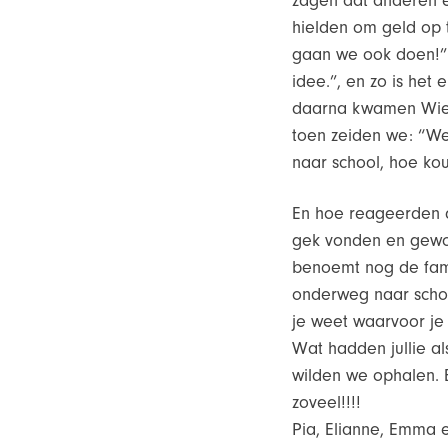
zagen dat anderen e
hielden om geld op 
gaan we ook doen!” 
idee.”, en zo is het e
daarna kwamen Wiek
toen zeiden we: “We
naar school, hoe ko
En hoe reageerden d
gek vonden en gewoo
benoemt nog de fami
onderweg naar school
je weet waarvoor je 
Wat hadden jullie al
wilden we ophalen. E
zoveel!!!!
Pia, Elianne, Emma e