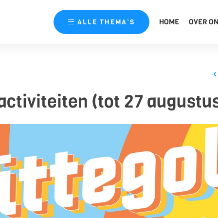
HOME
OVER O
ALLE
THEMA’S
activiteiten (tot 27 augustu