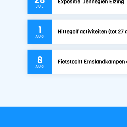
Expositie ‘Jennegien Elzing’ 
JUL
1
Hittegolf activiteiten (tot 27
AUG
8
Fietstocht Emslandkampen 
AUG