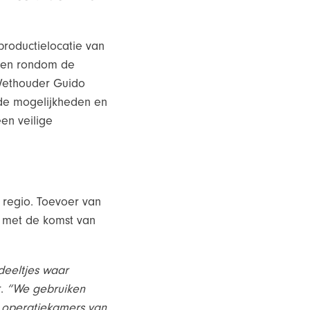
roductielocatie van
aken rondom de
 Wethouder Guido
, de mogelijkheden en
en veilige
 regio. Toevoer van
nu met de komst van
 deeltjes waar
r.
“We gebruiken
d operatiekamers van