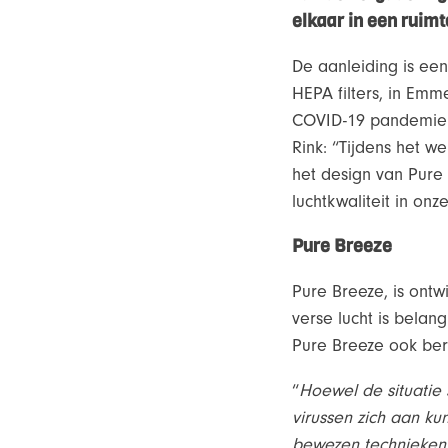
elkaar in een ruimte
De aanleiding is ee
HEPA filters, in Em
COVID-19 pandemie e
Rink: “Tijdens het w
het design van Pure
luchtkwaliteit in on
Pure Breeze
Pure Breeze, is ont
verse lucht is belang
Pure Breeze ook ber
“
Hoewel de situatie 
virussen zich aan ku
bewezen technieken 