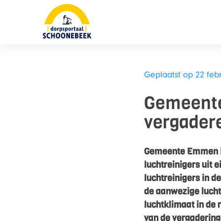
Skip
naar
content
Geplaatst op 22 feb
Gemeente
vergadere
Gemeente Emmen in
luchtreinigers uit
luchtreinigers in d
de aanwezige lucht 
luchtklimaat in de
van de vergaderinge