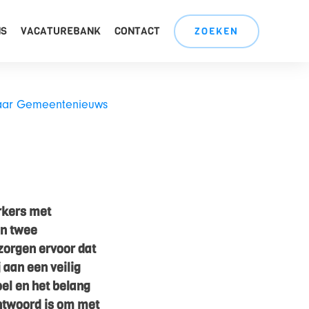
NS
VACATUREBANK
CONTACT
ZOEKEN
aar Gemeentenieuws
rkers met
en twee
 zorgen ervoor dat
 aan een veilig
el en het belang
antwoord is om met