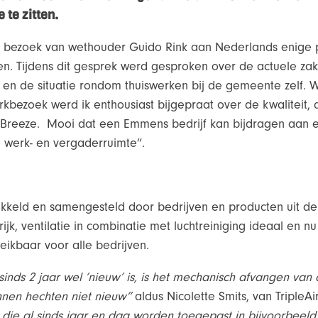
 te zitten.
n bezoek van wethouder Guido Rink aan Nederlands enige p
men. Tijdens dit gesprek werd gesproken over de actuele z
n de situatie rondom thuiswerken bij de gemeente zelf.
erkbezoek werd ik enthousiast bijgepraat over de kwaliteit
 Breeze. Mooi dat een Emmens bedrijf kan bijdragen aan e
ze werk- en vergaderruimte”.
wikkeld en samengesteld door bedrijven en producten uit de
rijk, ventilatie in combinatie met luchtreiniging ideaal en 
eikbaar voor alle bedrijven.
sinds 2 jaar wel ‘nieuw’ is, is het mechanisch afvangen van
nnen hechten niet nieuw”
aldus Nicolette Smits, van TripleAi
die al sinds jaar en dag worden toegepast in bijvoorbeel