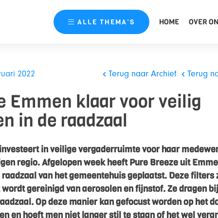
HOME
OVER O
ALLE
THEMA’S
ruari 2022
Terug naar Archief
Terug n
 Emmen klaar voor veilig
n in de raadzaal
vesteert in veilige vergaderruimte voor haar medewe
 eigen regio. Afgelopen week heeft Pure Breeze uit Emm
e raadzaal van het gemeentehuis geplaatst. Deze filters
wordt gereinigd van aerosolen en fijnstof. Ze dragen bij
 raadzaal. Op deze manier kan gefocust worden op het do
n en hoeft men niet langer stil te staan of het wel ver