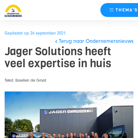
THEMA’S
Skip
naar
Geplaatst op 26 september 2021
content
Terug naar Ondernemersnieuws
Jager Solutions heeft
veel expertise in huis
Tekst: Esselien de Groot