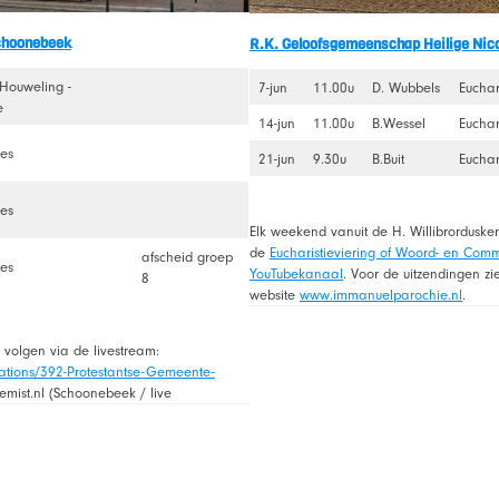
choonebeek
R.K. Geloofsgemeenschap Heilige Nic
 Houweling -
7-jun
11.00u
D. Wubbels
Euchar
e
14-jun
11.00u
B.Wessel
Euchar
es
21-jun
9.30u
B.Buit
Euchar
es
Elk weekend vanuit de H. Willibrorduske
de
Eucharistieviering of Woord- en Comm
afscheid groep
es
YouTubekanaal
. Voor de uitzendingen zi
8
website
www.immanuelparochie.nl
.
s volgen via de livestream:
stations/392-Protestantse-Gemeente-
emist.nl (Schoonebeek / live