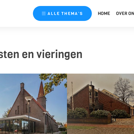
HOME
OVER O
ALLE
THEMA’S
ten en vieringen