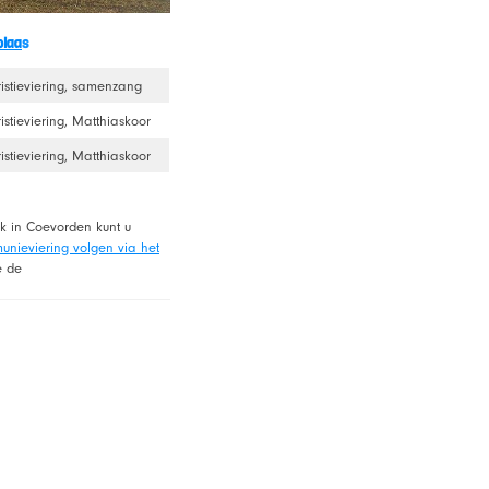
olaa
s
istieviering, samenzang
istieviering, Matthiaskoor
istieviering, Matthiaskoor
rk in Coevorden kunt u
unieviering volgen via het
e de