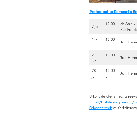
Protestantse Gemeente S
10.00
ds Aart v
7-jun
u
Zuidzand
14-
10.00
Jan Herm
jun
u
21-
10.00
Jan Herm
jun
u
28-
10.00
Jan Herm
jun
u
U kunt de dienst rechtstreek
https://kerkdienstgemist.nl/
Schoonebeek
of Kerkdienstg