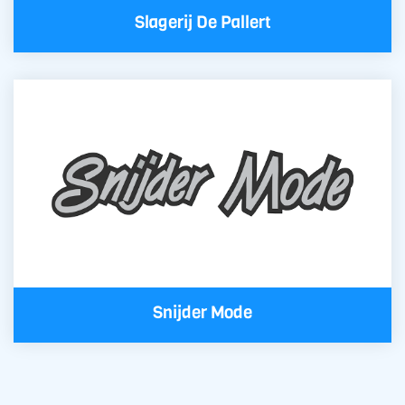
Slagerij De Pallert
Snijder Mode