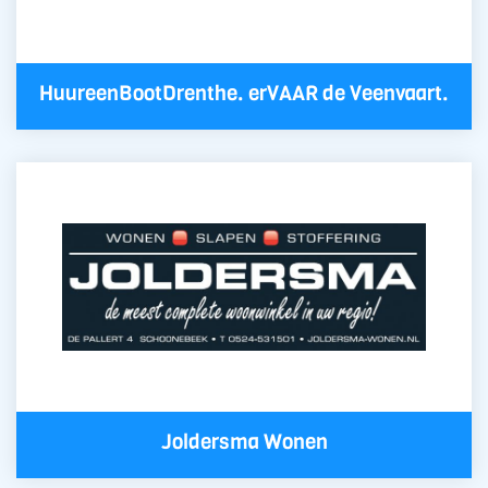
HuureenBootDrenthe. erVAAR de Veenvaart.
Joldersma Wonen