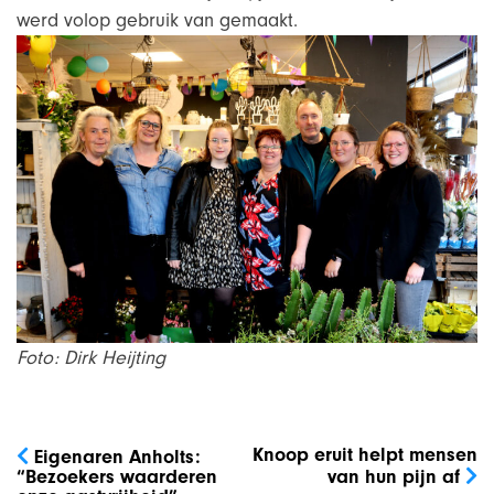
werd volop gebruik van gemaakt.
Foto: Dirk Heijting
Bericht
navigatie
Knoop eruit helpt mensen
Eigenaren Anholts:
“Bezoekers waarderen
van hun pijn af