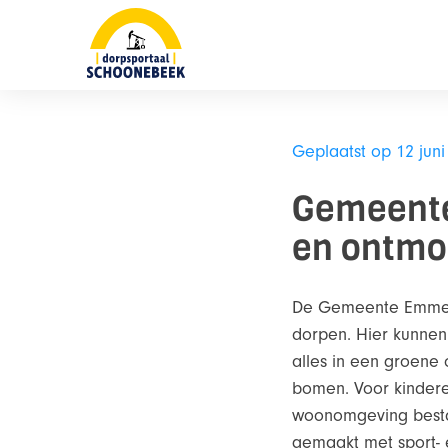
Skip
naar
content
Geplaatst op 12 juni
Gemeente 
en ontmo
De Gemeente Emmen g
dorpen. Hier kunnen
alles in een groene
bomen. Voor kinderen 
woonomgeving bestaa
gemaakt met sport- 