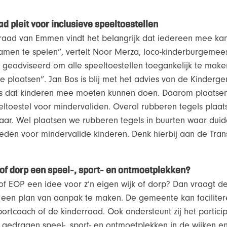
 pleit voor inclusieve speeltoestellen
ad van Emmen vindt het belangrijk dat iedereen mee kan 
samen te spelen”, vertelt Noor Merza, loco-kinderburgemee
geadviseerd om alle speeltoestellen toegankelijk te mak
e plaatsen”. Jan Bos is blij met het advies van de Kinder
ns dat kinderen mee moeten kunnen doen. Daarom plaatsen
ltoestel voor mindervaliden. Overal rubberen tegels plaats
baar. Wel plaatsen we rubberen tegels in buurten waar duid
den voor mindervalide kinderen. Denk hierbij aan de Trans
 of dorp een speel-, sport- en ontmoetplekken?
f EOP een idee voor z’n eigen wijk of dorp? Dan vraagt 
een plan van aanpak te maken. De gemeente kan faciliter
ortcoach of de kinderraad. Ook ondersteunt zij het particip
n gedragen speel-, sport- en ontmoetplekken in de wijken e