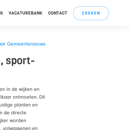
NS
VACATUREBANK
CONTACT
ZOEKEN
aar Gemeentenieuws
, sport-
n in de wijken en
lkaar ontmoeten. Dit
uidige planten en
in de directe
ijker worden
n, volwassenen en