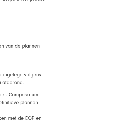
één van de plannen
k aangelegd volgens
a afgerond.
Emmer- Compascuum
finitieve plannen
kken met de EOP en