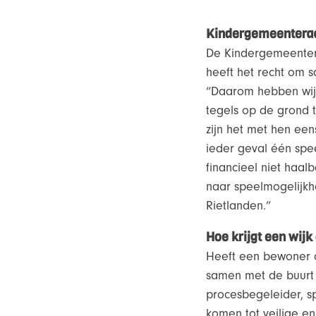
Kindergemeenteraad
De Kindergemeentera
heeft het recht om 
“Daarom hebben wij 
tegels op de grond t
zijn het met hen ee
ieder geval één spee
financieel niet haal
naar speelmogelijkhe
Rietlanden.”
Hoe krijgt een wijk
Heeft een bewoner o
samen met de buurt 
procesbegeleider, sp
komen tot veilige e