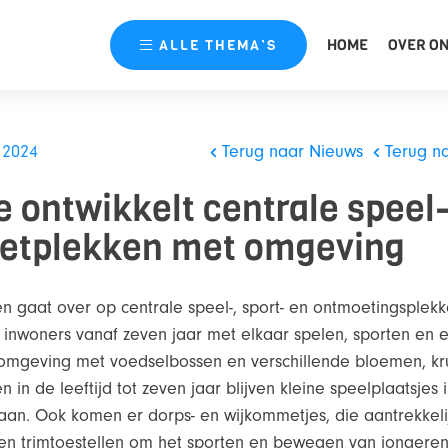
HOME
OVER O
ALLE
THEMA’S
 2024
Terug naar Nieuws
Terug n
ontwikkelt centrale speel-
etplekken met omgeving
aat over op centrale speel-, sport- en ontmoetingsplekke
 inwoners vanaf zeven jaar met elkaar spelen, sporten en e
 omgeving met voedselbossen en verschillende bloemen, kr
in de leeftijd tot zeven jaar blijven kleine speelplaatsjes 
n. Ook komen er dorps- en wijkommetjes, die aantrekkel
en trimtoestellen om het sporten en bewegen van jongere