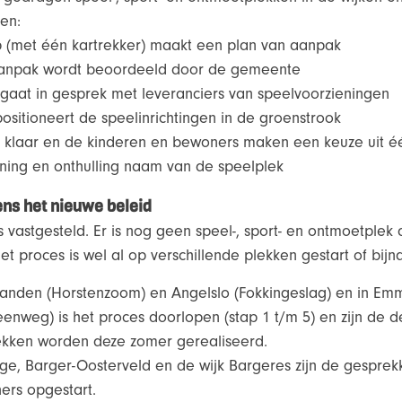
pen:
 (met één kartrekker) maakt een plan van aanpak
aanpak wordt beoordeeld door de gemeente
gaat in gesprek met leveranciers van speelvoorzieningen
sitioneert de speelinrichtingen in de groenstrook
n klaar en de kinderen en bewoners maken een keuze uit 
ening en onthulling naam van de speelplek
ns het nieuwe beleid
s vastgesteld. Er is nog geen speel-, sport- en ontmoetple
et proces is wel al op verschillende plekken gestart of bijn
ftlanden (Horstenzoom) en Angelslo (Fokkingeslag) en in 
nweg) is het proces doorlopen (stap 1 t/m 5) en zijn de de
ekken worden deze zomer gerealiseerd.
ge, Barger-Oosterveld en de wijk Bargeres zijn de gespre
ers opgestart.