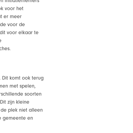
n initiatiefnemers
ok voor het
at er meer
rde voor de
it voor elkaar te
e
ches.
 Dit komt ook terug
amen met spelen,
schillende soorten
t zijn kleine
 de plek niet alleen
ze gemeente en