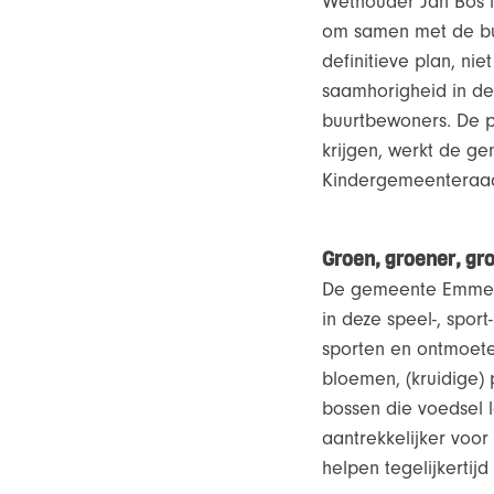
Wethouder Jan Bos le
om samen met de buu
definitieve plan, ni
saamhorigheid in de
buurtbewoners. De p
krijgen, werkt de g
Kindergemeenteraad,
Groen, groener, gr
De gemeente Emmen w
in deze speel-, spor
sporten en ontmoete
bloemen, (kruidige)
bossen die voedsel le
aantrekkelijker voo
helpen tegelijkertijd