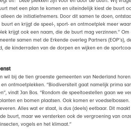
gt uit: “Deze plekken zijn voor en door de buurt. Wij vrage
rt met een plan te komen en uiteindelijk kiest de buurt o
et alleen de initiatiefnemers. Door dit samen te doen, ontsta
 buurt en krijgt de speel-, sport- en ontmoetplek meer waa
lek krijgt ook een naam, die de buurt mag verzinnen.” Om d
emeente samen met de Erkende overleg Partners (EOP’s), d
 de kinderraden van de dorpen en wijken en de sportcoa
oenst
il bij de tien groenste gemeenten van Nederland horen.
t- en ontmoetplekken. “Biodiversiteit gaat namelijk prima s
n”, vindt Jan Bos. “Rondom de speeltoestellen gaan we ver
 planten en bomen plaatsen. Ook komen er voedselbossen. Di
veren. Alles wat er staat, is dus (deels) eetbaar. Dit maakt
r de buurt, maar we versterken ook de vergroening van on
 insecten, vogels en het klimaat.”