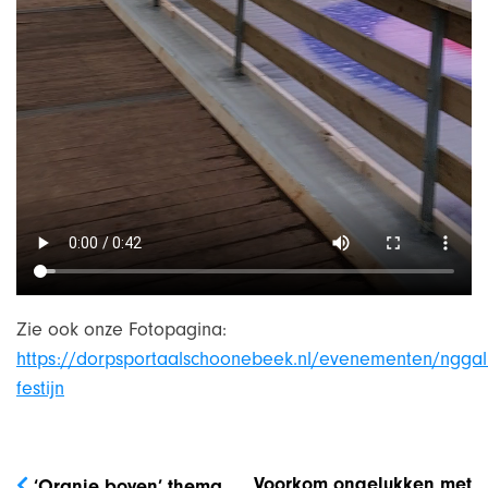
Zie ook onze Fotopagina:
https://dorpsportaalschoonebeek.nl/evenementen/nggal
festijn
Bericht
Voorkom ongelukken met
‘Oranje boven’ thema