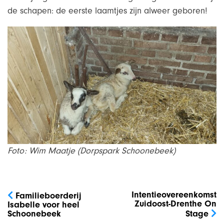
de schapen: de eerste laamtjes zijn alweer geboren!
Foto: Wim Maatje (Dorpspark Schoonebeek)
Bericht
navigatie
Intentieovereenkomst
Familieboerderij
Zuidoost-Drenthe On
Isabelle voor heel
Schoonebeek
Stage