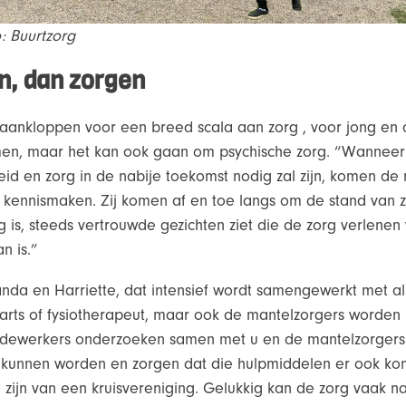
: Buurtzorg
n, dan zorgen
 aankloppen voor een breed scala aan zorg , voor jong en o
men, maar het kan ook gaan om psychische zorg. “Wanneer 
d en zorg in de nabije toekomst nodig zal zijn, komen d
d kennismaken. Zij komen af en toe langs om de stand van
ig is, steeds vertrouwde gezichten ziet die de zorg verlene
 is.”
anda en Harriette, dat intensief wordt samengewerkt met al
arts of fysiotherapeut, maar ook de mantelzorgers worden 
edewerkers onderzoeken samen met u en de mantelzorgers
t kunnen worden en zorgen dat die hulpmiddelen er ook ko
 zijn van een kruisvereniging. Gelukkig kan de zorg vaak na