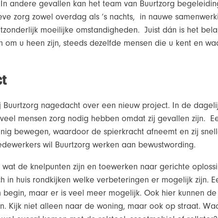
n andere gevallen kan het team van Buurtzorg begeleidin
ieve zorg zowel overdag als ’s nachts, in nauwe samenwerk
itzonderlijk moeilijke omstandigheden. Juist dán is het bela
n om u heen zijn, steeds dezelfde mensen die u kent en wa
ct
Buurtzorg nagedacht over een nieuw project. In de dagelijk
 veel mensen zorg nodig hebben omdat zij gevallen zijn. E
weinig bewegen, waardoor de spierkracht afneemt en zij snel
dewerkers wil Buurtzorg werken aan bewustwording.
at de knelpunten zijn en toewerken naar gerichte oploss
h in huis rondkijken welke verbeteringen er mogelijk zijn. E
en begin, maar er is veel meer mogelijk. Ook hier kunnen 
n. Kijk niet alleen naar de woning, maar ook op straat. Wa