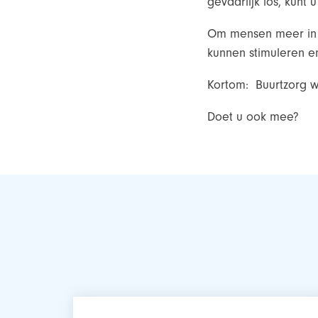
gevaarlijk los, kunt
Om mensen meer in b
kunnen stimuleren en
Kortom: Buurtzorg wil
Doet u ook mee?