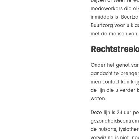
blijven of weer te 
medewerkers die elk
inmiddels is Buurtz
Buurtzorg voor u kl
met de mensen van B
Rechtstreek
Onder het genot van
aandacht te brengen
men contact kan krij
de lijn die u verder 
weten.
Deze lijn is 24 uur 
gezondheidscentrum 
de huisarts, fysioth
verwijzing is niet n