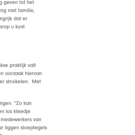
g geven tot het
ing met familie,
ngrijk dat er
arop u kunt
se praktijk valt
en oorzaak hiervan
ler struikelen. Met
ingen. “Zo kan
en los kleedje
de medewerkers van
ar liggen stoeptegels