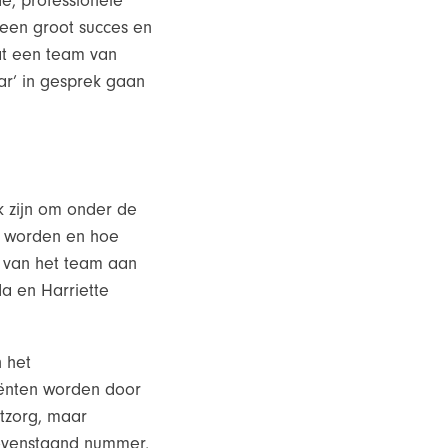
e, professionele
 een groot succes en
at een team van
ar’ in gesprek gaan
k zijn om onder de
n worden en hoe
d van het team aan
da en Harriette
n het
iënten worden door
rtzorg, maar
 bovenstaand nummer,