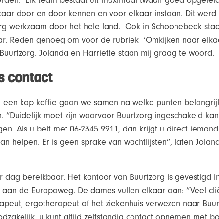
worden. Elk team bestaat uit maximaal twaalf goed opgeleid
aar door en door kennen en voor elkaar instaan. Dit werd
org werkzaam door het hele land. Ook in Schoonebeek sta
aar. Reden genoeg om voor de rubriek ‘Omkijken naar elka
uurtzorg. Jolanda en Harriette staan mij graag te woord.
s contact
 een kop koffie gaan we samen na welke punten belangrij
. “Duidelijk moet zijn waarvoor Buurtzorg ingeschakeld ka
gen. Als u belt met 06-2345 9911, dan krijgt u direct ieman
kan helpen. Er is geen sprake van wachtlijsten”, laten Jolan
per dag bereikbaar. Het kantoor van Buurtzorg is gevestigd i
aan de Europaweg. De dames vullen elkaar aan: “Veel cl
erapeut, ergotherapeut of het ziekenhuis verwezen naar Buu
oodzakelijk, u kunt altijd zelfstandig contact opnemen met