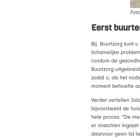
Foto
Eerst buurte
Bij Buurtzorg kunt u
lichamelijke proble
rondom de gezondhei
Buurtzorg uitgebrei
zodat u, als het nod
moment behoefte aan
Verder vertellen Jol
bijvoorbeeld de huis
hele proces. “De m
er misschien ingeze
daarvoor geen lid te