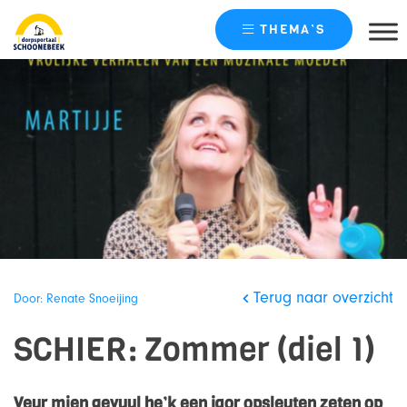
THEMA’S
Skip
naar
content
Terug naar overzicht
Door: Renate Snoeijing
SCHIER: Zommer (diel 1)
Veur mien gevuul he’k een jaor opsleuten zeten op