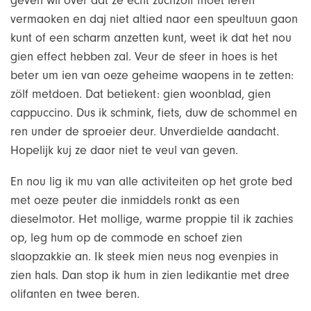
geven wil over dat ze echt zuchzölf moet leren
vermaoken en daj niet altied naor een speultuun gaon
kunt of een scharm anzetten kunt, weet ik dat het nou
gien effect hebben zal. Veur de sfeer in hoes is het
beter um ien van oeze geheime waopens in te zetten:
zölf metdoen. Dat betiekent: gien woonblad, gien
cappuccino. Dus ik schmink, fiets, duw de schommel en
ren under de sproeier deur. Unverdielde aandacht.
Hopelijk kuj ze daor niet te veul van geven.
En nou lig ik mu van alle activiteiten op het grote bed
met oeze peuter die inmiddels ronkt as een
dieselmotor. Het mollige, warme proppie til ik zachies
op, leg hum op de commode en schoef zien
slaopzakkie an. Ik steek mien neus nog evenpies in
zien hals. Dan stop ik hum in zien ledikantie met dree
olifanten en twee beren.