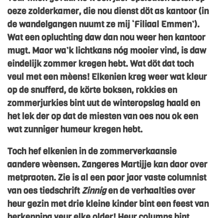
oeze zolderkamer, die nou dienst döt as kantoor (in
de wandelgangen nuumt ze mij ‘Filiaal Emmen’).
Wat een opluchting daw dan nou weer hen kantoor
mugt. Maor wa’k lichtkans nóg mooier vind, is daw
eindelijk zommer kregen hebt. Wat döt dat toch
veul met een mèens! Elkenien kreg weer wat kleur
op de snufferd, de körte boksen, rokkies en
zommerjurkies bint uut de winteropslag haald en
het lek der op dat de miesten van oes nou ok een
wat zunniger humeur kregen hebt.
Toch hef elkenien in de zommerverkaansie
aandere wèensen. Zangeres Martijje kan daor over
metpraoten. Zie is al een paor jaor vaste columnist
van oes tiedschrift
Zinnig
en de verhaalties over
heur gezin met drie kleine kinder bint een feest van
herkenning veur elke older! Heur columns bint