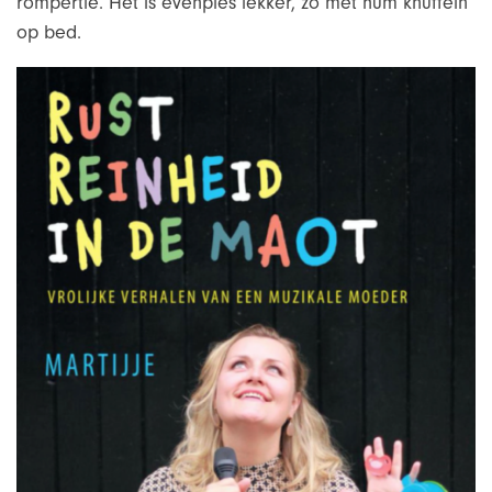
rompertie. Het is evenpies lekker, zo met hum knuffeln
op bed.