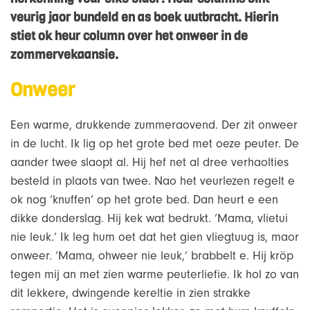
veurig jaor bundeld en as boek uutbracht. Hierin
stiet ok heur column over het onweer in de
zommervekaansie.
Onweer
Een warme, drukkende zummeraovend. Der zit onweer
in de lucht. Ik lig op het grote bed met oeze peuter. De
aander twee slaopt al. Hij hef net al dree verhaolties
besteld in plaots van twee. Nao het veurlezen regelt e
ok nog ‘knuffen’ op het grote bed. Dan heurt e een
dikke donderslag. Hij kek wat bedrukt. ‘Mama, vlietui
nie leuk.’ Ik leg hum oet dat het gien vliegtuug is, maor
onweer. ‘Mama, ohweer nie leuk,’ brabbelt e. Hij kröp
tegen mij an met zien warme peuterliefie. Ik hol zo van
dit lekkere, dwingende kereltie in zien strakke