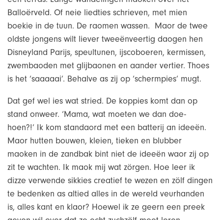
Balloërveld. Of neie liedties schrieven, met mien
boekie in de tuun. De raomen wassen. Maor de twee
oldste jongens wilt liever tweeënveertig daogen hen
Disneyland Parijs, speultunen, ijscoboeren, kermissen,
zwembaoden met glijbaonen en aander vertier. Thoes
is het ‘saaaaai’. Behalve as zij op ‘schermpies’ mugt.
Dat gef wel ies wat stried. De koppies komt dan op
stand onweer. ‘Mama, wat moeten we dan doe-
hoen?!’ Ik kom standaord met een batterij an ideeën.
Maor hutten bouwen, kleien, tieken en blubber
maoken in de zandbak bint niet de ideeën waor zij op
zit te wachten. Ik maok mij wat zörgen. Hoe leer ik
dizze verwende sikkies creatief te wezen en zölf dingen
te bedenken as altied alles in de wereld veurhanden
is, alles kant en klaor? Hoewel ik ze geern een preek