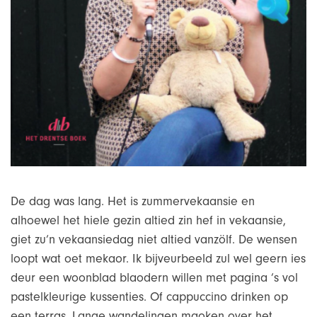
De dag was lang. Het is zummervekaansie en
alhoewel het hiele gezin altied zin hef in vekaansie,
giet zu’n vekaansiedag niet altied vanzölf. De wensen
loopt wat oet mekaor. Ik bijveurbeeld zul wel geern ies
deur een woonblad blaodern willen met pagina ’s vol
pastelkleurige kussenties. Of cappuccino drinken op
een terras. Lange wandelingen maoken over het