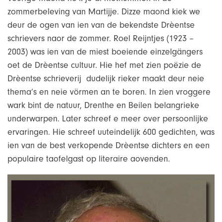
zommerbeleving van Martijje. Dizze maond kiek we
deur de ogen van ien van de bekendste Drèentse
schrievers naor de zommer. Roel Reijntjes (1923 –
2003) was ien van de miest boeiende einzelgängers
oet de Drèentse cultuur. Hie hef met zien poëzie de
Drèentse schrieverij dudelijk rieker maakt deur neie
thema’s en neie vörmen an te boren. In zien vroggere
wark bint de natuur, Drenthe en Beilen belangrieke
underwarpen. Later schreef e meer over persoonlijke
ervaringen. Hie schreef uuteindelijk 600 gedichten, was
ien van de best verkopende Drèentse dichters en een
populaire taofelgast op literaire aovenden.