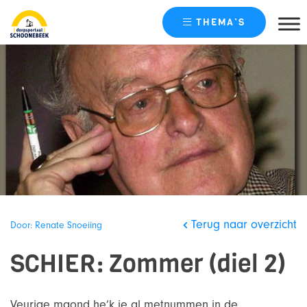
THEMA’S
Skip
naar
content
Terug naar overzicht
Door: Renate Snoeiing
SCHIER: Zommer (diel 2)
Veurige maond he’k je al metnummen in de