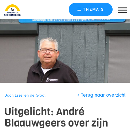
THEMA’S
Skip
naar
content
Terug naar overzicht
Door: Esselien de Groot
Uitgelicht: André
Blaauwgeers over zijn