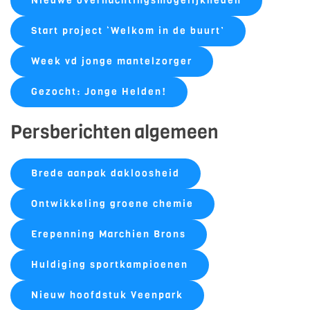
Nieuwe overnachtingsmogelijkheden
Start project ‘Welkom in de buurt’
Week vd jonge mantelzorger
Gezocht: Jonge Helden!
Persberichten algemeen
Brede aanpak dakloosheid
Ontwikkeling groene chemie
Erepenning Marchien Brons
Huldiging sportkampioenen
Nieuw hoofdstuk Veenpark